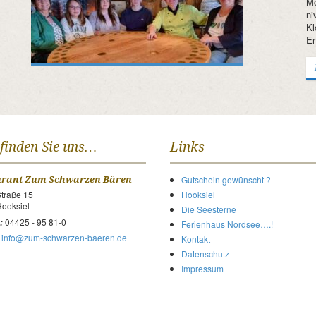
Mo
ni
Kl
En
 finden Sie uns…
Links
Gutschein gewünscht ?
urant Zum Schwarzen Bären
traße 15
Hooksiel
ooksiel
Die Seesterne
04425 - 95 81-0
:
Ferienhaus Nordsee….!
info@zum-schwarzen-baeren.de
Kontakt
Datenschutz
Impressum