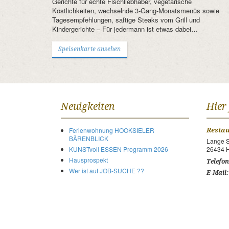
Gerichte für echte Fischliebhaber, vegetarische
Köstlichkeiten, wechselnde 3-Gang-Monatsmenüs sowie
Tagesempfehlungen, saftige Steaks vom Grill und
Kindergerichte – Für jedermann ist etwas dabei…
Speisenkarte ansehen
Neuigkeiten
Hier
Ferienwohnung HOOKSIELER
Resta
BÄRENBLICK
Lange S
KUNSTvoll ESSEN Programm 2026
26434 H
Hausprospekt
Telefon
Wer ist auf JOB-SUCHE ??
E-Mail: